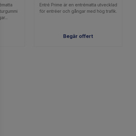
rématta
Entré Prime är en entrématta utvecklad
aturgummi
för entréer och gångar med hög trafik.
r...
Begär offert