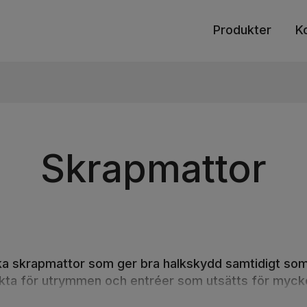
Produkter
K
Skrapmattor
rka skrapmattor som ger bra halkskydd samtidigt so
ekta för utrymmen och entréer som utsätts för myc
s i miljöer med mycket trafik mellan inom- och utom