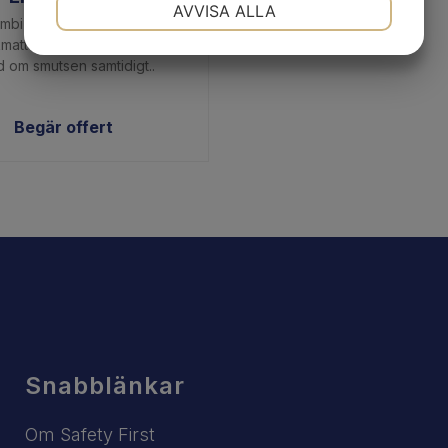
NÖDVÄNDIG
INSTÄLLNINGAR
AVVISA ALLA
mbi är en kombinerad skrap
JA
NEJ
JA
NEJ
matta. De grova öglorna tar
 om smutsen samtidigt..
MARKNADSFÖRING
STATISTIK
Begär offert
Snabblänkar
Om Safety First