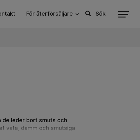
Sök
ontakt
För återförsäljare
För befintliga återförsäljare
m de leder bort smuts och
ket väta, damm och smutsiga
hus som industrier och lager