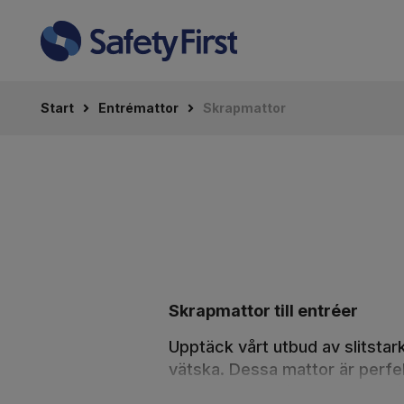
Start
Entrémattor
Skrapmattor
Skrapmattor till entréer
Upptäck vårt utbud av slitsta
vätska. Dessa mattor är perf
skor eller maskiner. Exempelvi