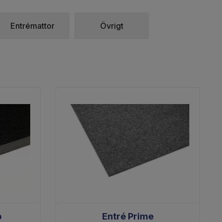
 oss för en skrapmatta anpassad
Entrémattor
Övrigt
p
Entré Prime