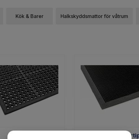
ålls torrt och rent för att undvika olyckor. Kontakta
Kök & Barer
Halkskyddsmattor för våtrum
Safe Top
Entré Fingerti