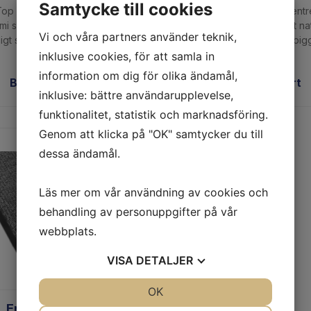
Samtycke till cookies
op är en allroundmatta av
Entré Fingertip är en ent
mi som ger ett bra halkskydd
tillverkad av 100 procent n
Vi och våra partners använder teknik,
igt som den leder bort vä
med tusentals små pigga
inklusive cookies, för att samla in
information om dig för olika ändamål,
Begär offert
Begär offert
inklusive: bättre användarupplevelse,
funktionalitet, statistik och marknadsföring.
Genom att klicka på "OK" samtycker du till
dessa ändamål.
Läs mer om vår användning av cookies och
behandling av personuppgifter på vår
webbplats.
VISA
DETALJER
JA
NEJ
OK
JA
NEJ
Entré Combi