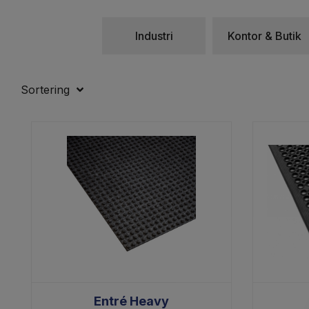
där det är viktigt att golvet h
för just din verksamhet.
Industri
Kontor & Butik
Sortering
Entré Heavy