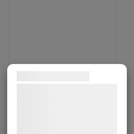
Samtykke til cookies
Vi og vores samarbejdspartnere bruger
teknologier, herunder cookies, til at
indsamle oplysninger om dig til forskellige
formål, herunder: Tilpasning af annoncering,
bedre brugeroplevelse, funktionalitet,
statistik og marketing. Disse oplysninger