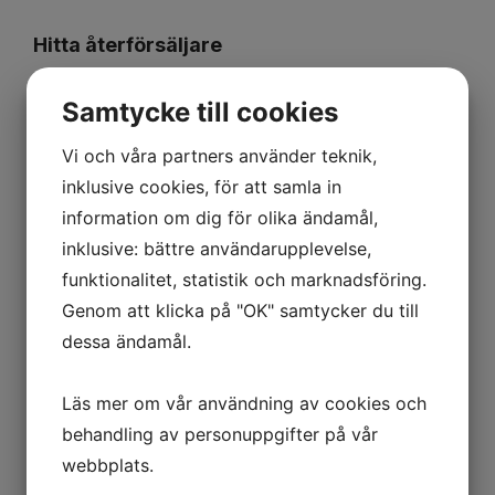
Hitta återförsäljare
Behöver ni hjälp att hitta en återförsäljare?
Samtycke till cookies
Kontakta oss via formuläret nedan så hjälper
vi er vidare.
Vi och våra partners använder teknik,
inklusive cookies, för att samla in
information om dig för olika ändamål,
Bli återförsäljare
inklusive: bättre användarupplevelse,
Är ni intresserade av att bli återförsäljare?
funktionalitet, statistik och marknadsföring.
Kontakta Christian på
christian@safety-
Genom att klicka på "OK" samtycker du till
first.se
så berättar han gärna mer.
dessa ändamål.
Läs mer om vår användning av cookies och
behandling av personuppgifter på vår
webbplats.