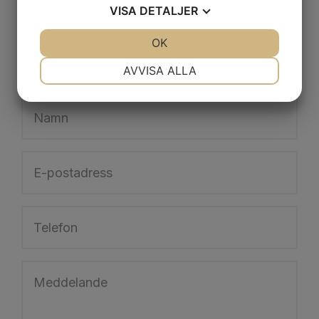
VISA
DETALJER
JA
NEJ
OK
JA
NEJ
NÖDVÄNDIG
INSTÄLLNINGAR
AVVISA ALLA
JA
NEJ
JA
NEJ
MARKNADSFÖRING
STATISTIK