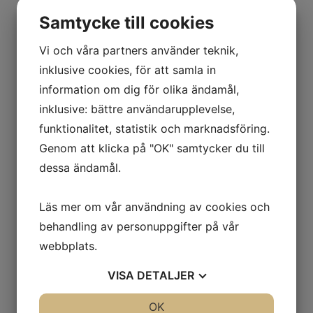
Samtycke till cookies
Vi och våra partners använder teknik,
4. Följa lagar och
inklusive cookies, för att samla in
information om dig för olika ändamål,
regler
inklusive: bättre användarupplevelse,
funktionalitet, statistik och marknadsföring.
Genom att klicka på "OK" samtycker du till
Att förebygga belastningsskador är inte bara
en fråga om komfort, utan en lagstadgad del
dessa ändamål.
av arbetsmiljöarbetet. Enligt
Arbetsmiljölagen (AML) och
Läs mer om vår användning av cookies och
Arbetsmiljöverkets författningssamling
behandling av personuppgifter på vår
(AFS) 2012:2 om belastningsergonomi är
webbplats.
arbetsgivaren skyldig att förebygga risker
som kan orsaka belastningsskador.
VISA
DETALJER
Senso Coin
är en tjock och slittålig
JA
NEJ
OK
JA
NEJ